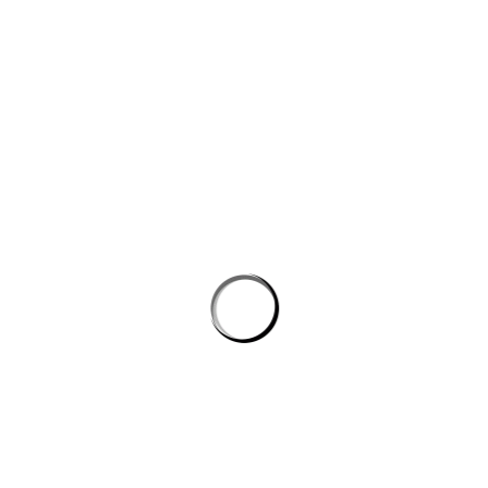
công nghệ máy học
Công cụ AI giúp website bán hàng chốt đơn tốt hơn
AI agent cho doanh nghiệp: Lớp tự động hóa mới trong hệ
sinh thái công nghệ vận hành
Chọn phần mềm AI cho doanh nghiệp: tiêu chí kỹ thuật khi
đánh giá nền tảng chatbot
AI agent cho doanh nghiệp: lớp tự động hóa nội bộ vượt xa
chatbot thông thường
CÔNG TY GRAPHICALERTS