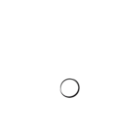
công nghệ máy học
Công cụ AI giúp website bán hàng chốt đơn tốt hơn
AI agent cho doanh nghiệp: Lớp tự động hóa mới trong hệ
sinh thái công nghệ vận hành
Chọn phần mềm AI cho doanh nghiệp: tiêu chí kỹ thuật khi
đánh giá nền tảng chatbot
AI agent cho doanh nghiệp: lớp tự động hóa nội bộ vượt xa
chatbot thông thường
CÔNG TY GRAPHICALERTS