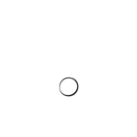
công nghệ máy học
Công cụ AI giúp website bán hàng chốt đơn tốt hơn
AI agent cho doanh nghiệp: Lớp tự động hóa mới trong hệ
sinh thái công nghệ vận hành
Chọn phần mềm AI cho doanh nghiệp: tiêu chí kỹ thuật khi
đánh giá nền tảng chatbot
AI agent cho doanh nghiệp: lớp tự động hóa nội bộ vượt xa
chatbot thông thường
CÔNG TY GRAPHICALERTS