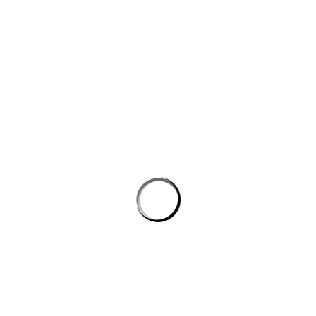
công nghệ máy học
Công cụ AI giúp website bán hàng chốt đơn tốt hơn
AI agent cho doanh nghiệp: Lớp tự động hóa mới trong hệ
sinh thái công nghệ vận hành
Chọn phần mềm AI cho doanh nghiệp: tiêu chí kỹ thuật khi
đánh giá nền tảng chatbot
AI agent cho doanh nghiệp: lớp tự động hóa nội bộ vượt xa
chatbot thông thường
CÔNG TY GRAPHICALERTS