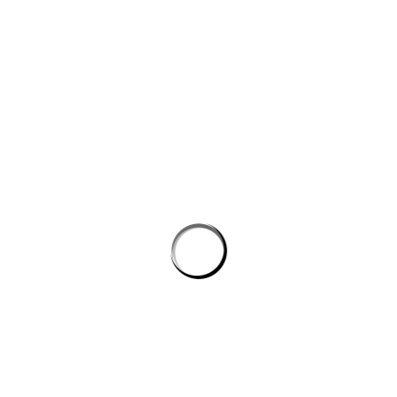
công nghệ máy học
Công cụ AI giúp website bán hàng chốt đơn tốt hơn
AI agent cho doanh nghiệp: Lớp tự động hóa mới trong hệ
sinh thái công nghệ vận hành
Chọn phần mềm AI cho doanh nghiệp: tiêu chí kỹ thuật khi
đánh giá nền tảng chatbot
AI agent cho doanh nghiệp: lớp tự động hóa nội bộ vượt xa
chatbot thông thường
CÔNG TY GRAPHICALERTS