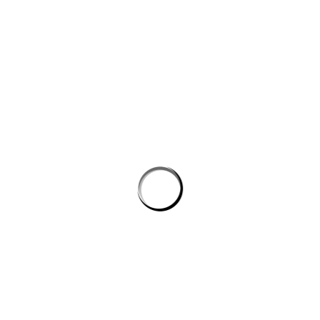
Công cụ AI giúp website bán hàng chốt đơn tốt hơn
AI agent cho doanh nghiệp: Lớp tự động hóa mới trong hệ
sinh thái công nghệ vận hành
Chọn phần mềm AI cho doanh nghiệp: tiêu chí kỹ thuật khi
đánh giá nền tảng chatbot
AI agent cho doanh nghiệp: lớp tự động hóa nội bộ vượt xa
chatbot thông thường
CÔNG TY GRAPHICALERTS
Chúng tôi được thành lập từ một nhóm các Freelancer