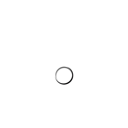
Công cụ AI giúp website bán hàng chốt đơn tốt hơn
AI agent cho doanh nghiệp: Lớp tự động hóa mới trong hệ
sinh thái công nghệ vận hành
Chọn phần mềm AI cho doanh nghiệp: tiêu chí kỹ thuật khi
đánh giá nền tảng chatbot
AI agent cho doanh nghiệp: lớp tự động hóa nội bộ vượt xa
chatbot thông thường
CÔNG TY GRAPHICALERTS
Chúng tôi được thành lập từ một nhóm các Freelancer