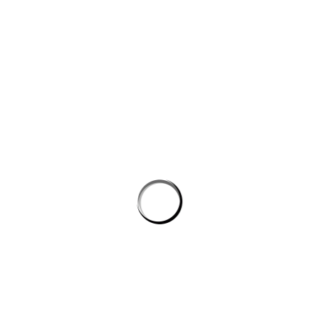
công nghệ máy học
Công cụ AI giúp website bán hàng chốt đơn tốt hơn
AI agent cho doanh nghiệp: Lớp tự động hóa mới trong hệ
sinh thái công nghệ vận hành
Chọn phần mềm AI cho doanh nghiệp: tiêu chí kỹ thuật khi
đánh giá nền tảng chatbot
AI agent cho doanh nghiệp: lớp tự động hóa nội bộ vượt xa
chatbot thông thường
CÔNG TY GRAPHICALERTS