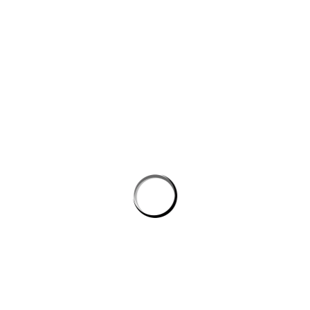
công nghệ máy học
Công cụ AI giúp website bán hàng chốt đơn tốt hơn
AI agent cho doanh nghiệp: Lớp tự động hóa mới trong hệ
sinh thái công nghệ vận hành
Chọn phần mềm AI cho doanh nghiệp: tiêu chí kỹ thuật khi
đánh giá nền tảng chatbot
AI agent cho doanh nghiệp: lớp tự động hóa nội bộ vượt xa
chatbot thông thường
CÔNG TY GRAPHICALERTS