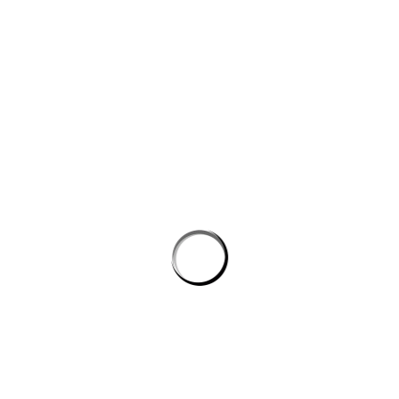
công nghệ máy học
Công cụ AI giúp website bán hàng chốt đơn tốt hơn
AI agent cho doanh nghiệp: Lớp tự động hóa mới trong hệ
sinh thái công nghệ vận hành
Chọn phần mềm AI cho doanh nghiệp: tiêu chí kỹ thuật khi
đánh giá nền tảng chatbot
AI agent cho doanh nghiệp: lớp tự động hóa nội bộ vượt xa
chatbot thông thường
CÔNG TY GRAPHICALERTS