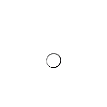
Công cụ AI giúp website bán hàng chốt đơn tốt hơn
AI agent cho doanh nghiệp: Lớp tự động hóa mới trong hệ
sinh thái công nghệ vận hành
Chọn phần mềm AI cho doanh nghiệp: tiêu chí kỹ thuật khi
đánh giá nền tảng chatbot
AI agent cho doanh nghiệp: lớp tự động hóa nội bộ vượt xa
chatbot thông thường
CÔNG TY GRAPHICALERTS
Chúng tôi được thành lập từ một nhóm các Freelancer
thiết kế và lập trình website tài năng, mong muốn mang