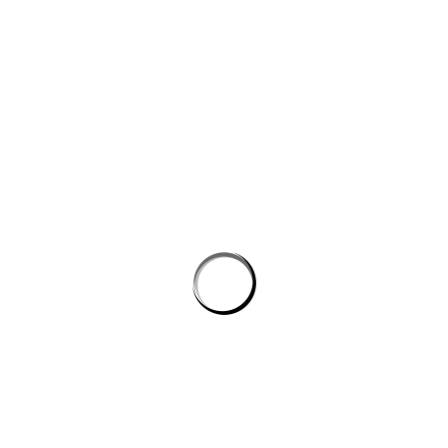
công nghệ máy học
Công cụ AI giúp website bán hàng chốt đơn tốt hơn
AI agent cho doanh nghiệp: Lớp tự động hóa mới trong hệ
sinh thái công nghệ vận hành
Chọn phần mềm AI cho doanh nghiệp: tiêu chí kỹ thuật khi
đánh giá nền tảng chatbot
AI agent cho doanh nghiệp: lớp tự động hóa nội bộ vượt xa
chatbot thông thường
CÔNG TY GRAPHICALERTS