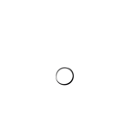
Công cụ AI giúp website bán hàng chốt đơn tốt hơn
AI agent cho doanh nghiệp: Lớp tự động hóa mới trong hệ
sinh thái công nghệ vận hành
Chọn phần mềm AI cho doanh nghiệp: tiêu chí kỹ thuật khi
đánh giá nền tảng chatbot
AI agent cho doanh nghiệp: lớp tự động hóa nội bộ vượt xa
chatbot thông thường
CÔNG TY GRAPHICALERTS
Chúng tôi được thành lập từ một nhóm các Freelancer