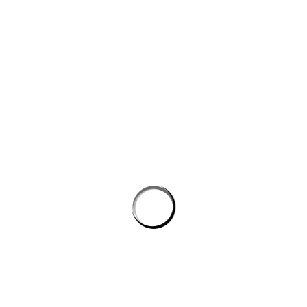
Công ty ứng dụng AI vào SEO: Khi thuật toán tìm kiếm gặp
công nghệ máy học
Công cụ AI giúp website bán hàng chốt đơn tốt hơn
AI agent cho doanh nghiệp: Lớp tự động hóa mới trong hệ
sinh thái công nghệ vận hành
Chọn phần mềm AI cho doanh nghiệp: tiêu chí kỹ thuật khi
đánh giá nền tảng chatbot
AI agent cho doanh nghiệp: lớp tự động hóa nội bộ vượt xa
chatbot thông thường