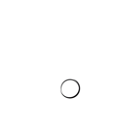
công nghệ máy học
Công cụ AI giúp website bán hàng chốt đơn tốt hơn
AI agent cho doanh nghiệp: Lớp tự động hóa mới trong hệ
sinh thái công nghệ vận hành
Chọn phần mềm AI cho doanh nghiệp: tiêu chí kỹ thuật khi
đánh giá nền tảng chatbot
AI agent cho doanh nghiệp: lớp tự động hóa nội bộ vượt xa
chatbot thông thường
CÔNG TY GRAPHICALERTS