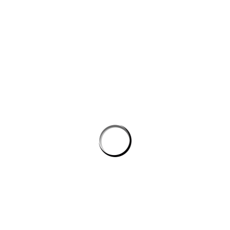
Công cụ AI giúp website bán hàng chốt đơn tốt hơn
AI agent cho doanh nghiệp: Lớp tự động hóa mới trong hệ
sinh thái công nghệ vận hành
Chọn phần mềm AI cho doanh nghiệp: tiêu chí kỹ thuật khi
đánh giá nền tảng chatbot
AI agent cho doanh nghiệp: lớp tự động hóa nội bộ vượt xa
chatbot thông thường
CÔNG TY GRAPHICALERTS