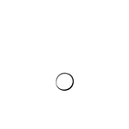
công nghệ máy học
Công cụ AI giúp website bán hàng chốt đơn tốt hơn
AI agent cho doanh nghiệp: Lớp tự động hóa mới trong hệ
sinh thái công nghệ vận hành
Chọn phần mềm AI cho doanh nghiệp: tiêu chí kỹ thuật khi
đánh giá nền tảng chatbot
AI agent cho doanh nghiệp: lớp tự động hóa nội bộ vượt xa
chatbot thông thường
CÔNG TY GRAPHICALERTS