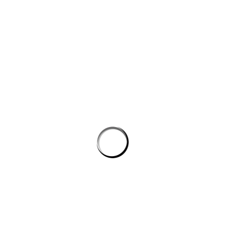
công nghệ máy học
Công cụ AI giúp website bán hàng chốt đơn tốt hơn
AI agent cho doanh nghiệp: Lớp tự động hóa mới trong hệ
sinh thái công nghệ vận hành
Chọn phần mềm AI cho doanh nghiệp: tiêu chí kỹ thuật khi
đánh giá nền tảng chatbot
AI agent cho doanh nghiệp: lớp tự động hóa nội bộ vượt xa
chatbot thông thường
CÔNG TY GRAPHICALERTS