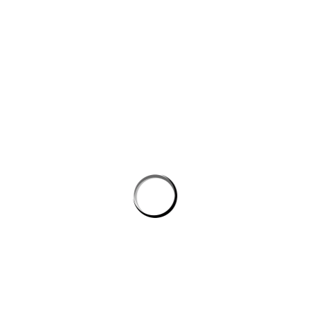
công nghệ máy học
Công cụ AI giúp website bán hàng chốt đơn tốt hơn
AI agent cho doanh nghiệp: Lớp tự động hóa mới trong hệ
sinh thái công nghệ vận hành
Chọn phần mềm AI cho doanh nghiệp: tiêu chí kỹ thuật khi
đánh giá nền tảng chatbot
AI agent cho doanh nghiệp: lớp tự động hóa nội bộ vượt xa
chatbot thông thường
CÔNG TY GRAPHICALERTS