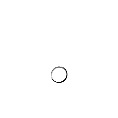
công nghệ máy học
Công cụ AI giúp website bán hàng chốt đơn tốt hơn
AI agent cho doanh nghiệp: Lớp tự động hóa mới trong hệ
sinh thái công nghệ vận hành
Chọn phần mềm AI cho doanh nghiệp: tiêu chí kỹ thuật khi
đánh giá nền tảng chatbot
AI agent cho doanh nghiệp: lớp tự động hóa nội bộ vượt xa
chatbot thông thường
CÔNG TY GRAPHICALERTS